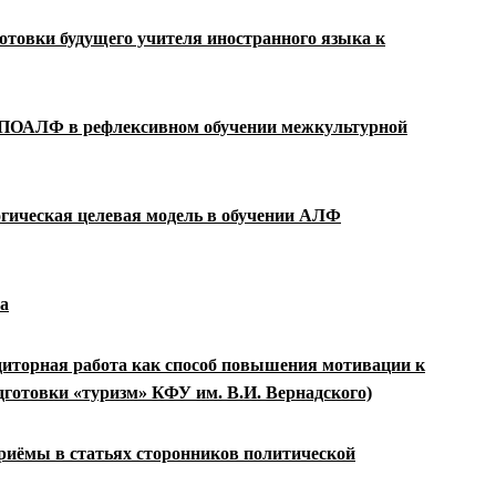
отовки будущего учителя
иностранного языка к
ПОАЛФ в рефлексивном обучении межкультурной
гическая целевая модель в обучении АЛФ
а
диторная работа как способ повышения мотивации к
дготовки «туризм» КФУ им. В.И.
Вернадского)
иёмы в статьях сторонников политической