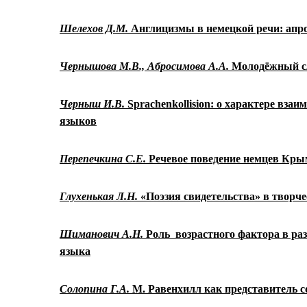
Шелехов Д.М.
Англицизмы в немецкой речи: апр
Чернышова М.В., Абросимова А.А.
Молодёжный сл
Черныш И.В.
Sprachenkollision: о характере вза
языков
Перепечкина С.Е.
Речевое поведение немцев Кры
Глухенькая Л.Н.
«Поэзия свидетельства» в творч
Шиманович А.Н.
Роль возрастного фактора в ра
языка
Солопина Г.А.
М. Равенхилл как представитель 