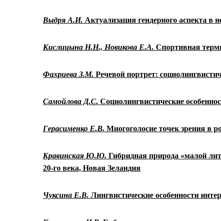
Выдря А.И.
Актуализация гендерного аспекта в 
Кислицына Н.Н.,
Новикова Е.А.
Спортивная терми
Фахриева З.М
.
Речевой портрет: социолингвисти
Самойлова Д.С.
Социолингвистические особенно
Герасименко Е.В.
Многоголосие точек зрения в р
Кравинская Ю.Ю.
Гибридная природа «малой ли
20-го века, Новая Зеландия
Чуксина Е.В.
Лингвистические особенности интер