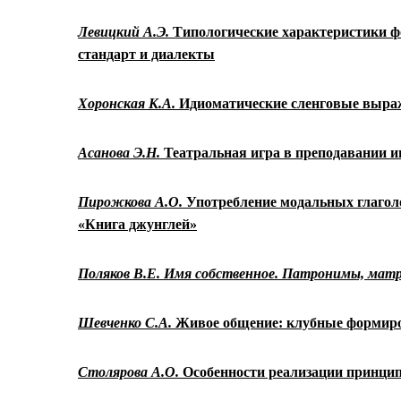
Левицкий А.Э.
Типологические характеристики ф
стандарт и диалекты
Хоронская К.А.
Идиоматические
сленговые выраж
Асанова Э.Н.
Театральная игра в преподавании 
Пирожкова А.О.
Употребление модальных глаго
«Книга джунглей»
Поляков В.Е. Имя собственное. Патронимы, ма
Шевченко С.А.
Живое общение: клубные формиро
Столярова А.О.
Особенности реализации принцип