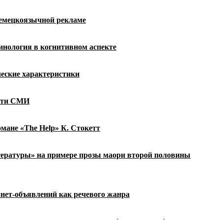
немецкоязычной рекламе
нология в когнитивном аспекте
ческие характеристики
сти СМИ
омане «
The
Help
» К. Стокетт
тературы» на примере прозы маори
второй половины
нет-объявлений как речевого жанра