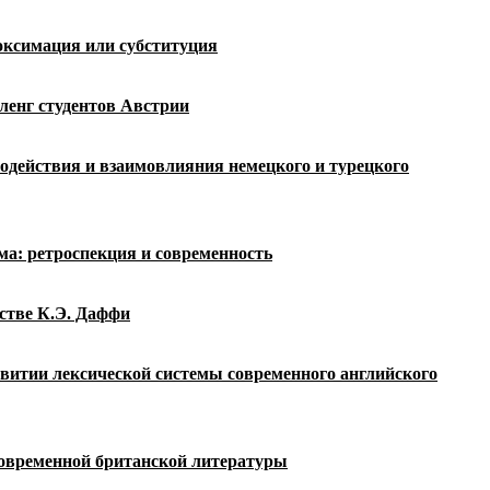
оксимация или субституция
енг студентов Австрии
имодействия и взаимовлияния немецкого и турецкого
ма: ретроспекция и современность
естве К.Э. Даффи
звитии лексической системы современного
английского
современной британской литературы