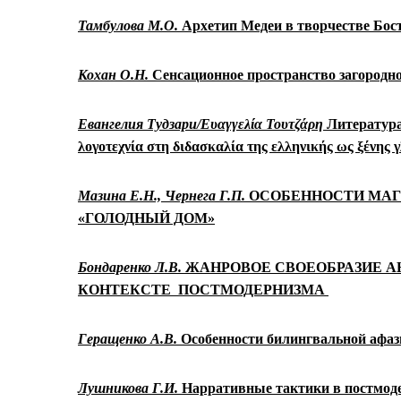
Тамбулова М.О.
Архетип Медеи в творчестве Бос
Кохан О.Н.
Сенсационное пространство загородн
Евангелия Тудзари/
Ευαγγελία Τουτζάρη
Литература
λογοτεχνία
στη διδασκαλία της ελληνικής ως ξένης
Мазина Е.Н.,
Чернега Г.П.
ОСОБЕННОСТИ МАГ
«ГОЛОДНЫЙ ДОМ»
Бондаренко Л.В.
ЖАНРОВОЕ СВОЕОБРАЗИЕ А
КОНТЕКСТЕ ПОСТМОДЕРНИЗМА
Геращенко А.В.
Особенности билингвальной афаз
Лушникова Г.И.
Нарративные тактики в постмод