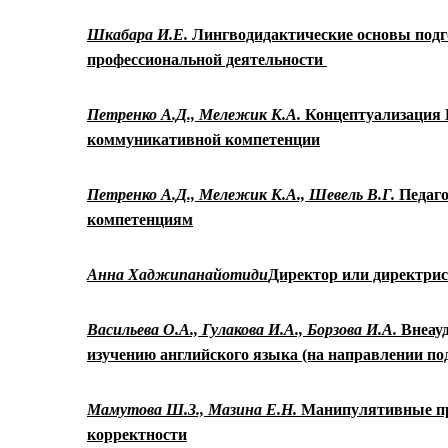
Шкабара И.Е.
Лингводидактические основы подг
профессиональной деятельности
Петренко А.Д., Мележик К.А.
Концептуализация 
коммуникативной компетенции
Петренко А.Д., Мележик К.А., Шевель В.Г.
Педаго
компетенциям
Анна Хаджипанайотиди
Директор или директрис
Васильева О.А.,
Гулакова И.А.,
Борзова И.А.
Внеау
изучению английского языка (на направлении по
Мамутова Ш.З., Мазина Е.Н.
Манипулятивные пр
корректности