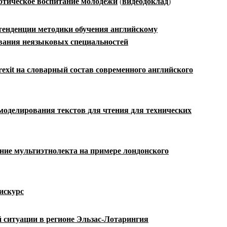
отическое воспитание молодежи
(
видеодоклад
)
тенденции методики обучения английскому
ования неязыковых
специальностей
exit
на словарный состав современного английского
моделирования текстов для чтения для
технических
ие мультиэтнолекта на примере
лондонского
искурс
 ситуации в регионе Эльзас-Лотарингия