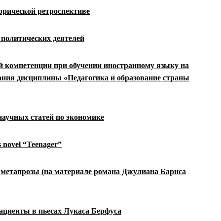
орической ретроспективе
 политических деятелей
й компетенции при обучении иностранному
языку на
вания
дисциплины «Педагогика и образование страны
научных статей по экономике
’s novel “Teenager”
 метапрозы (на материале романа
Джулиана Барнса
пациенты в пьесах Лукаса Берфуса