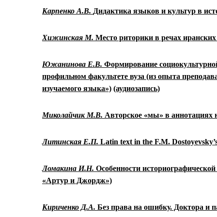
Карпенко А.В.
Дидактика языков и культур в ист
Хижинская М.
Место риторики в речах иранских
Южанинова Е.В.
Формирование социокультурно
профильном факультете вуза (из опыта препода
изучаемого языка»)
(аудиозапись)
Миколайчик М.В.
Авторское «мы» в аннотациях 
Литинская Е.П.
Latin text in the F.M. Dostoyevsky
Ломакина И.Н.
Особенности историографической
«Артур и Джордж»)
Кириченко Д.А.
Без права на ошибку. Доктора и 