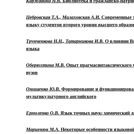
Каржавина Н.В.
Библиотека и гражданско-патри
Цебровская Т.А.,
Малаховская А.И.
С
овременные 
языку
студентов второго уровня высшего образ
Трунченкова Н.Н., Т
атарникова И.В.
О влиянии
Br
языка
Оберюхтина М.В.
Опыт прагмасинтаксического 
вузов
Онищенко Ю.В.
Формирование и функционирован
мультикультурного английского
Ермоленко О.В.
Язык точных наук: химический д
Марценюк М.А.
Некоторые особенности языковой