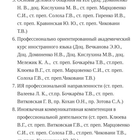
Н. В., доц. Кислухина М. В., ст. преп. Марцовенко
С.И., ст. преп. Солоха Г.В., ст. преп. Гиренко И.В.,
ст. преп. Кравинская Ю. Ю., ст. преп. Чиковани
Т.В.)
Профессионально ориентированный академический
курс иностранного языка (Доц. Вечканова Э.Ю.,
Доц. Доминенко Н.В., Доц. Кислухина М.В., доц.
Мележик К. А., ст. преп. Бочкарёва Т.В., ст.преп.
Клюева В.Г., ст. преп. Марцовенко С.И., ст. преп.
Солоха Г.В., ст. преп.Чиковани Т.В.)
ИЯ профессиональной направленности (ст. преп.
Валеева Л. К., ст.пр. Бочкарёва Т.В., ст. преп.
Витковская Г. В, пр. Кохан О.Н., пр. Зотова С.А.)
Иноязычная коммуникативная компетенция в
профессиональной деятельности (ст. преп. Клюева
В.Г., ст. преп. Витковская Г.В., ст. преп. Марцовенко
С.И., ст. преп. Солоха Г.В., ст.преп. Чиковани Т.В.,