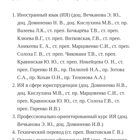
Иностранный язык (ИЯ) (доц. Вечканова Э. Ю.,
доц. Доминенко Н. В., доц. Кислухина М.В., ст. пр.
Валеева Л.К., ст. преп. Бочкарёва Т.В., ст. преп.
Клюева В.Г., ст. преп. Витковская, Г.В., ст. преп.
Аникеева Е. А., ст. преп. Марцовенко С.И., ст. преп.
Солоха Г. В., ст. преп. Чиковани Т.В., ст. преп.
Кравинская Ю. Ю., ст. преп. Никейцева О. Н., ст.
преп. Гиренко И.В., пр. Пилипей Н.А., пр. Зотова
С.А., пр. Кохан О.Н., пр. Тихонова А.А.)
ИЯ в сфере юриспруденции (доц. Доминенко Н.В.,
доц. Кислухина М.В., ст. пр. Марцовенко С.И., ст.
преп. Кравинская Ю. Ю., ст. пр. Солоха Г.В., ст.
преп. Гиренко И.В.)
Профессионально-ориентированный курс ИЯ (доц.
Вечканова Э. Ю., доц. Доминенко Н.В.)
Технический перевод (ст. преп. Виктовская Г. В.)
Основы делового общения на ИЯ (доц. Доминенко