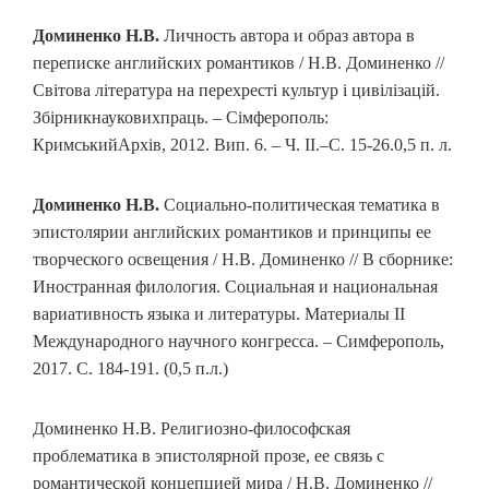
Доминенко Н.В.
Личность автора и образ автора в
переписке английских романтиков / Н.В. Доминенко //
Світова література на перехресті культур і цивілізацій.
Збірникнауковихпраць. – Сімферополь:
КримськийАрхів, 2012. Вип. 6. – Ч. II.–С. 15-26.0,5 п. л.
Доминенко Н.В.
Социально-политическая тематика в
эпистолярии английских романтиков и принципы ее
творческого освещения / Н.В. Доминенко // В сборнике:
Иностранная филология. Социальная и национальная
вариативность языка и литературы. Материалы II
Международного научного конгресса. – Симферополь,
2017. С. 184-191. (0,5 п.л.)
Доминенко Н.В. Религиозно-философская
проблематика в эпистолярной прозе, ее связь с
романтической концепцией мира / Н.В. Доминенко //