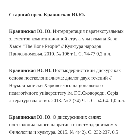
Старший преп. Кравинская Ю.Ю.
Кравинская Ю. Ю.
Интерпретация паратекстуальных
элементов композиционной структуры романа Кери
Хьюм “The Bone People” // Культура народов
Причерноморья. 2010. № 196 т.1. C. 74‑77 0,2 п.л.
Кравинская Ю. Ю.
Постмодернистский дискурс как
основа постколониализма: диалог двух течений //
Наукові записки Харківського національного
педагогічного університету ім. Г.С.Сковороди. Серія
літературознавство. 2013. № 2 (74) Ч. I. C. 54‑64. 1,0 п.л.
Кравинская Ю. Ю.
О дискурсивних связях
постколониального нарратива с постмодернизмом //
Филология и культура. 2015. № 4(42). С. 232‑237. 0.5