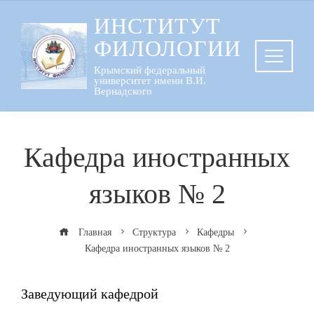
Перейти
ИНСТИТУТ
к
ФИЛОЛОГИИ
содержанию
Крымский федеральный
университет имени В.И.
Вернадского
Кафедра иностранных
языков № 2
Главная
Структура
Кафедры
Кафедра иностранных языков № 2
Заведующий кафедрой