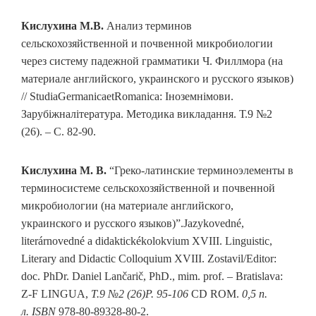
Кислухина М.В.
Анализ терминов
сельскохозяйственной и почвенной микробиологии
через систему падежной грамматики Ч. Филлмора (на
материале английского, украинского и русского языков)
// StudiaGermanicaetRomanica: Іноземнімови.
Зарубіжналітература. Методика викладання. Т.9 №2
(26). – С. 82-90.
Кислухина М. В.
“Греко-латинские терминоэлементы в
терминосистеме сельскохозяйственной и почвенной
микробиологии (на материале английского,
украинского и русского языков)”.Jazykovedné,
literárnovedné a didaktickékolokvium XVIII. Linguistic,
Literary and Didactic Colloquium XVIII. Zostavil/Editor:
doc. PhDr. Daniel Lančarič, PhD., mim. prof. – Bratislava:
Z-F LINGUA,
Т
.9 №2 (26)P. 95-106
CD ROM.
0,5
п
.
л
. ISBN
978-80-89328-80-2.