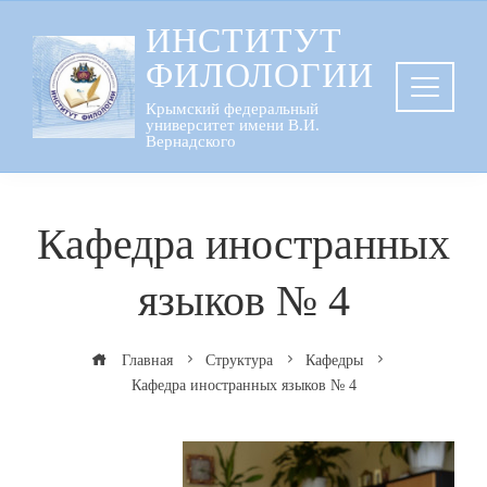
Перейти
ИНСТИТУТ
к
ФИЛОЛОГИИ
содержанию
Крымский федеральный
университет имени В.И.
Вернадского
Кафедра иностранных
языков № 4
Главная
Структура
Кафедры
Кафедра иностранных языков № 4