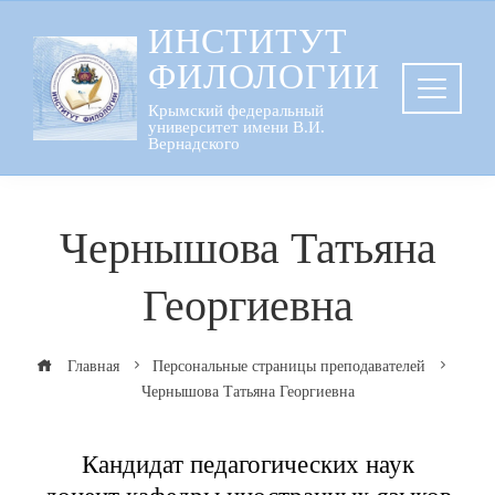
Перейти
ИНСТИТУТ
к
ФИЛОЛОГИИ
содержанию
Крымский федеральный
университет имени В.И.
Вернадского
Чернышова Татьяна
Георгиевна
Главная
Персональные страницы преподавателей
Чернышова Татьяна Георгиевна
Кандидат педагогических наук