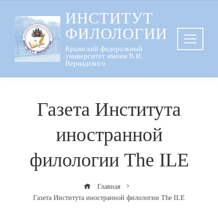
Перейти
ИНСТИТУТ
к
ФИЛОЛОГИИ
содержанию
Крымский федеральный
университет имени В.И.
Вернадского
Газета Института
иностранной
филологии The ILE
Главная
Газета Института иностранной филологии The ILE