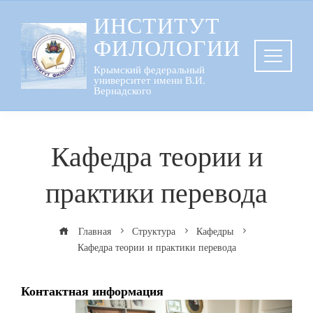
Перейти
ИНСТИТУТ
к
ФИЛОЛОГИИ
содержанию
Крымский федеральный
университет имени В.И.
Вернадского
Кафедра теории и
практики перевода
Главная
Структура
Кафедры
Кафедра теории и практики перевода
Контактная информация