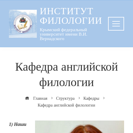
Перейти
ИНСТИТУТ
к
ФИЛОЛОГИИ
содержанию
Крымский федеральный
университет имени В.И.
Вернадского
Кафедра английской
филологии
Главная
Структура
Кафедры
Кафедра английской филологии
1) Наши