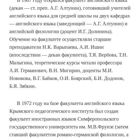
В 1967 году открылся факультет английского языка
(декан — ст. преп. А.Г. Алтунин), готовивший учителей
английского языка для средней школы на двух кафедрах
— английского языка (заведующий — А.Г. Алтунин) и
английской филологии (доцент И.Г. Долинина).
Обучение на факультете осуществляли старшие
преподаватели Н.К. Варыпаева, А.И. Ишин
(впоследствии — декан факультета), Т.Я. Вербова, Т.Н.
Малыгина, теоретические курсы читали профессора
А.И. Германович, В.Н. Мигирин, доценты М.И.
Новикова, В.Г. Байков, О.И. Боярский, Б.И. Додонов,
Б.Я. Зябкин.
В 1972 году на базе факультета английского языка
Крымского педагогического института был создан
факультет иностранных языков Симферопольского
государственного университета им. М.В.Фрунзе (затем
ставший факультетом романо-германской филологии, а