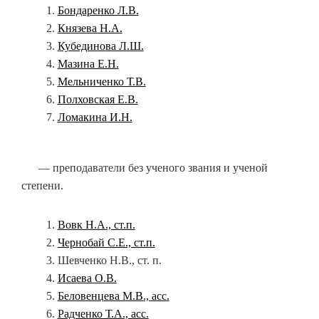
Бондаренко Л.В.
Князева Н.А.
Кубединова Л.Ш.
Мазина Е.Н.
Мельниченко Т.В.
Полховская Е.В.
Ломакина И.Н.
— преподаватели без ученого звания и ученой
степени.
Вовк Н.А., ст.п.
Чернобай С.Е., ст.п.
Шевченко Н.В., ст. п.
Исаева О.В.
Беловенцева М.В., асс.
Радченко Т.А., асс.