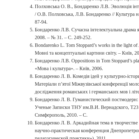
Полховська О. В., Бондаренко Л.В. Эволюція інт
/ О.В. Полховська, Л.В. Бондаренко // Культура 
87-94.
Бондаренко Л.В. Сучасна інтелектуальна драма як
2008. – № 31. – С. 249-252.
Bondarenko L. Tom Stoppard’s works in the light of A
Мовні та концептуальні картини світу. – Київ, 20
Бондаренко Л.В. Оppositions in Tom Stoppard’s p
«Мова i культура». – Київ, 2006.
Бондаренко Л. В. Комедія ідей у культурно-істор
Матеріали п’ятої Міжвузівської конференції мо
дослідження романських і германських мов і літе
Бондаренко Л. В. Гуманистический постмодерн: м
Ученые Записки ТНУ им.В.И. Вернадского, Т23
Симферополь, 2010. – С.
Бондаренко Л. В. Аркадийная тема в творчестве 
научно-практическая конференция Днепропетро
педагогической практики»), 2011