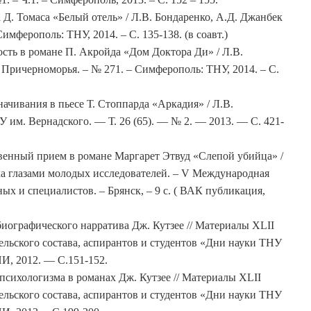
Д. Томаса «Белый отель» / Л.В. Бондаренко, А.Д. Джанбек
имферополь: ТНУ, 2014. – С. 135-138. (в соавт.)
сть в романе П. Акройда «Дом Доктора Ди» / Л.В.
в Причерноморья. – № 271. – Симферополь: ТНУ, 2014. – С.
ачивания в пьесе Т. Стоппарда «Аркадия» / Л.В.
 им. Вернадского. — Т. 26 (65). — № 2. — 2013. — С. 421-
венный прием в романе Маргарет Этвуд «Слепой убийца» /
ка глазами молодых исследователей. – V Международная
х и специалистов. – Брянск, – 9 с. ( ВАК публикация,
иографического нарратива Дж. Кутзее // Материалы XLII
льского состава, аспирантов и студентов «Дни науки ТНУ
И, 2012. — С.151-152.
психологизма в романах Дж. Кутзее // Материалы XLII
льского состава, аспирантов и студентов «Дни науки ТНУ