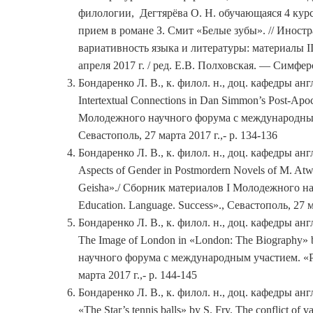
филологии, Дегтярёва О. Н. обучающаяся 4 кур
прием в романе З. Смит «Белые зубы». // Иност
вариативность языка и литературы: материалы I
апреля 2017 г. / ред. Е.В. Полховская. — Симфе
Бондаренко Л. В., к. филол. н., доц. кафедры а
Intertextual Connections in Dan Simmon’s Post-Apo
Молодежного научного форума с международным у
Севастополь, 27 марта 2017 г.,- р. 134-136
Бондаренко Л. В., к. филол. н., доц. кафедры а
Aspects of Gender in Postmordern Novels of M. At
Geisha»./ Сборник материалов I Молодежного н
Education. Language. Success»., Севастополь, 27 м
Бондаренко Л. В., к. филол. н., доц. кафедры а
The Image of London in «London: The Biography»
научного форума с международным участием. «Pro
марта 2017 г.,- р. 144-145
Бондаренко Л. В., к. филол. н., доц. кафедры а
«The Star’s tennis balls» by S. Fry. The conflict o