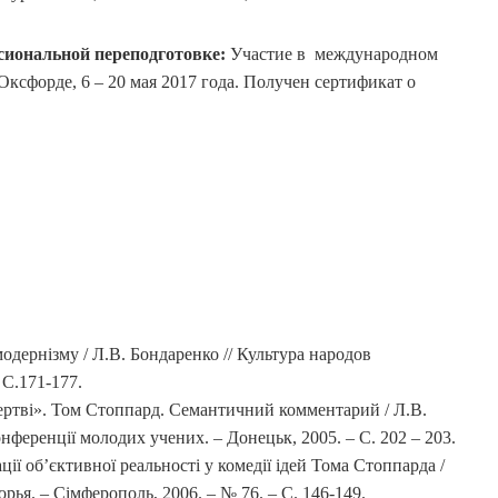
иональной переподготовке:
Участие в международном
ксфорде, 6 – 20 мая 2017 года. Получен сертификат о
одернізму / Л.В. Бондаренко // Культура народов
 С.171-177.
ертві». Том Стоппард. Семантичний комментарий / Л.В.
онференції молодих учених. – Донецьк, 2005. – С. 202 – 203.
ії об’єктивної реальності у комедії ідей Тома Стоппарда /
рья. – Сімферополь, 2006. – № 76. – С. 146-149.