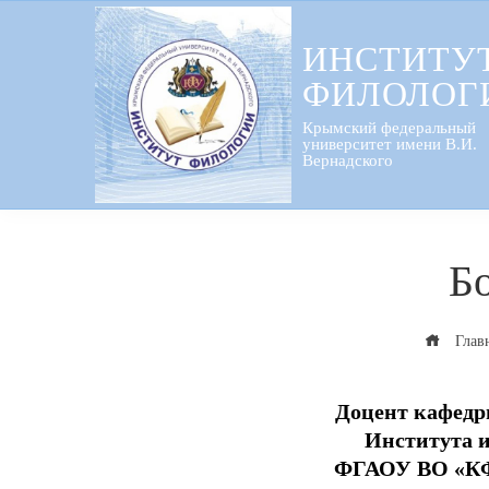
Перейти
к
ИНСТИТУ
содержанию
ФИЛОЛОГ
Крымский федеральный
университет имени В.И.
Вернадского
Б
Глав
Доцент кафедр
Института 
ФГАОУ ВО «КФУ