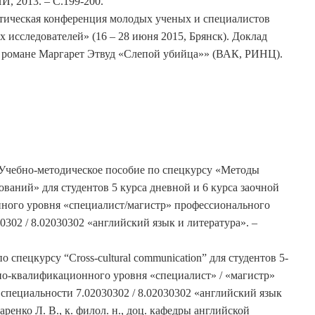
, 2013. – С.199-200.
тическая конференция молодых ученых и специалистов
 исследователей» (16 – 28 июня 2015, Брянск). Доклад
 романе Маргарет Этвуд «Слепой убийца»» (ВАК, РИНЦ).
. Учебно-методическое пособие по спецкурсу «Методы
ваний» для студентов 5 курса дневной и 6 курса заочной
ного уровня «специалист/магистр» профессионального
302 / 8.02030302 «английский язык и литература». –
 спецкурсу “Cross-cultural communication” для студентов 5-
но-квалификационного уровня «специалист» / «магистр»
специальности 7.02030302 / 8.02030302 «английский язык
аренко Л. В., к. филол. н., доц. кафедры английской