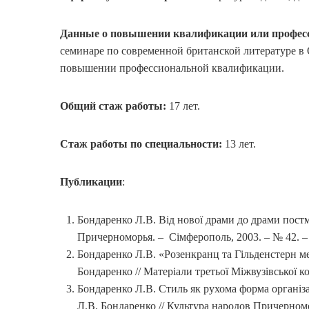
Данные о повышении квалификации или професс
семинаре по современной британской литературе в О
повышении профессиональной квалификации.
Общий стаж работы:
17 лет.
Стаж работы по специальности:
13 лет.
Публикации
:
Бондаренко Л.В. Від нової драми до драми постм
Причерноморья. – Сімферополь, 2003. – № 42. –
Бондаренко Л.В. «Розенкранц та Гільденстерн м
Бондаренко // Матеріали третьої Міжвузівської к
Бондаренко Л.В. Стиль як рухома форма організац
Л.В. Бондаренко // Культура народов Причерномо