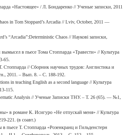
арда «Настоящее» / Л. Бондаренко // Ученые записки, 2011
haos in Tom Stoppard’s Arcadia // Lviv, October, 2011 —
d’s “Arcadia”:Deterministic Chaos // Наукові записки,
 вымысел в пьесе Тома Стоппарда «Травести» // Культура
3-65.
Т. Стоппарда // Сборник научных трудов: Англистика и
., 2011. – Вып. 8. – С. 188-192.
tions in teaching English as a second language // Культура
13-115.
ematic Analysis // Ученые Записки ТНУ. – Т. 26 (65). — №1,
ы» в романе К. Исигуро «Не отпускай меня» // Культура
9-221. (в соавт.)
 в пьесе Т. Стоппарда «Розенкранц и Гильденстерн
1. – Ч.1. – Симферополь, 2013. – С. 152 – 155.