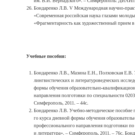
им. В.И. Вернадского». – Симферополь: ДИАЙПИ
Бондаренко Л.В. V Международная научно-прак
«Современная российская наука глазами молодых
«Фрагментарность как художественный прием в
Учебные пособия:
Бондаренко Л.В., Мазина Е.Н., Полховская Е.В
лингвистических и литературоведческих исследо
формы обучения образовательно-квалификацион
направления полготовки по специальности 02030
Симферополь, 2011. – 44с.
Бондаренко Л.В. Учебно-методическое пособие по
го курса дневной формы обучения образователь
профессионального направления подготовки по 
и литература». – Симферополь, 2011. – 76с. Бонд