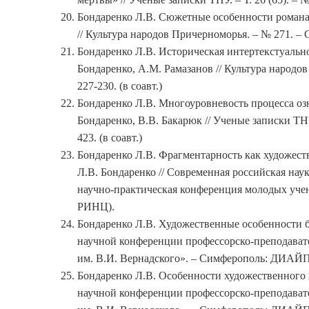
Бондаренко Л.В. Сюжетные особенности романа 
// Культура народов Причерноморья. – № 271. – С
Бондаренко Л.В. Историческая интертекстуально
Бондаренко, А.М. Рамазанов // Культура народо
227-230. (в соавт.)
Бондаренко Л.В. Многоуровневость процесса озн
Бондаренко, В.В. Бакарюк // Ученые записки ТНУ
423. (в соавт.)
Бондаренко Л.В. Фрагментарность как художест
Л.В. Бондаренко // Современная российская нау
научно-практическая конференция молодых учены
РИНЦ).
Бондаренко Л.В. Художественные особенности б
научной конференции профессорско-преподавате
им. В.И. Вернадского». – Симферополь: ДИАЙП
Бондаренко Л.В. Особенности художественного 
научной конференции профессорско-преподавате