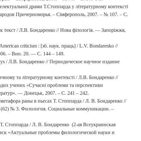
електуальної драми Т.Стоппарда у літературному контексті
народов Причерноморья. – Сімферополь, 2007. – № 107. – С.
 текст / Л.В. Бондаренко // Нова філологія. — Запоріжжя,
merican criticism : [зб. наук. праць] / L.V. Bondarenko //
06. – Вип. 20. — С. 144 – 149.
lays / Л.В. Бондаренко // Периодическое научное издание
ичному та літературному контексті / Л.В. Бондаренко //
лодих учених «Сучасні проблеми та перспективи
ратур». — Донецьк, 2007. – С. 241 – 242.
етафора раны в пьесах Т. Стоппарда / Л. В. Бондаренко //
 (62) № 3. Филология. Социальные коммуникации. –
Т. Стоппарда / Л. В. Бондаренко (2-ая Всеукраинская
вск «Актуальные проблемы филологической науки и