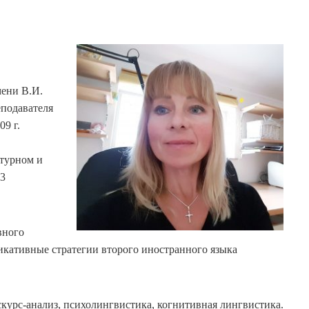
мени В.И.
еподавателя
09 г.
атурном и
03
вного
никативные стратегии второго иностранного языка
скурс-анализ, психолингвистика, когнитивная лингвистика.