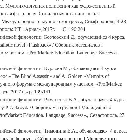
са. Мультикультурная полифония как художественный
ранная филология. Социальная и национальная
I Международного научного конгресса, Симферополь, 3-28
рополь: ИТ «Ариал»,2017г. — С. 196-204
нглийской филологии, Козловский Д., обучающийся 4 курса.
caliptic novel «Flashback»./ Сборник материалов I
частием. «ProfMarket: Education. Language. Success».,
нглийской филологии, Курлова М., обучающаяся 4 курса.
wood «The Blind Assassin» and A. Golden «Memoirs of
аучного форума с международным участием. «ProfMarket:
арта 2017 г.,- р. 139-141
нглийской филологии, Романенко В.А., обучающаяся 4 курса.
 by P. Ackroyd. / Сборник материалов I Молодежного
fMarket: Education. Language. Success»., Севастополь, 27
нглийской филологии, Тимонина Е.А., обучающаяся 4 курса.
f values in the novel. / Сборник материалов I Молодежного