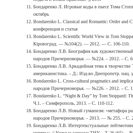
Бондаренко Л. Игровые коды в пьесе Тома Стопп
октябрь
Bondarenko L. Classical and Romantic: Order and C
конференция и статья
Bondarenko L. Scientific World View in Tom Stoppar
Кіровоград. — №104(2). — 2012. — С. 106-110.
Бондаренко Л.В. Биография как художественный
народов Причерноморья. — №224. – 2012. – С. 6
Бондаренко Л.В. Аркадийная тема в творчестве 
американистика. – Д.: Изд-во Днепропетр. нац. ун
Bondarenko L. Cross-cultural pragmatics and implica
народов Причерноморья. — №226. – 2012. – С. 1
Bondarenko L. “Night & Day” by Tom Stoppard: Th
Ч.1. – Симферополь, 2013. – С. 110-112.
Бондаренко Л.В. Новый гуманизм: «метафора ран
народов Причерноморья. – 2013. — № 255. – С. 21
Бондаренко Л.В. Интертекстуальные лейтмотивы
мертвы» // Ученые записки ТНУ. – Т. 26 (65). – №