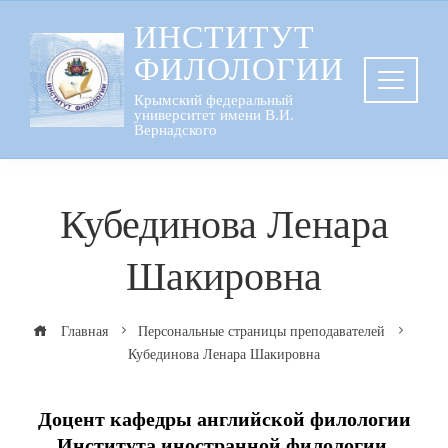
Перейти
ИНСТИТУТ
к
ФИЛОЛОГИИ
содержанию
Крымский федеральный
университет имени В.И.
Вернадского
Кубединова Ленара
Шакировна
Главная
Персональные страницы преподавателей
Кубединова Ленара Шакировна
Доцент кафедры английской филологии
Института иностранной филологии