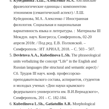
Кубединова Л.Ш., Алексенко М.А.
Английские
фразеологические единицы с компонентом-
этнонимом (семантический аспект) / Л.Ш.
Кубединова, М.А. Алексенко // Иностранная
филология. Социальная и национальная
вариативность языка и литературы. : Материалы III
Междун. науч. Конгресса, Симферополь, 02-20
апреля 2018г. / Под ред. Е.В. Полховской. –
Симферополь : ИТ АРИАЛ, 2018. – С. 503 – 507.
Devletova A.A., Kubedinova L.Sh.
The phraseological
units verbalizing the concept “Life” in the English and
Russian languages (the structural and semantic aspect) /
Сб. Трудов III науч. конф. профессорско-
преподавательского состава, аспирантов, студентов
и молодых ученых «Дни науки крымского
федерального университета им. В.И.Вернадского»,
Симферополь, 201 – С. 182-184.
Kubedinova L.Sh., Gatiatullin A.R.
Morphological