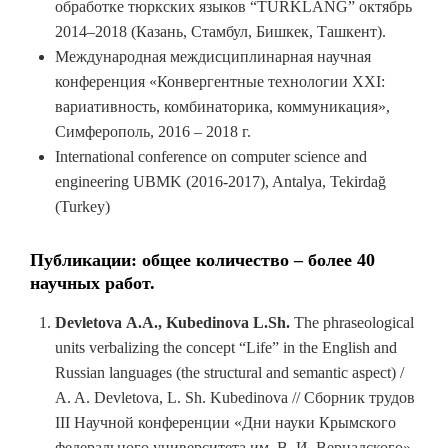
обработке тюркских языков “TURKLANG” октябрь
2014–2018 (Казань, Стамбул, Бишкек, Ташкент).
Международная междисциплинарная научная
конференция «Конвергентные технологии XXI:
вариативность, комбинаторика, коммуникация»,
Симферополь, 2016 – 2018 г.
International conference on computer science and
engineering UBMK (2016-2017), Antalya, Tekirdağ
(Turkey)
Публикации: общее количество – более 40
научных работ.
Devletova
A
.
A
.,
Kubedinova
L
.
Sh
.
The phraseological
units verbalizing the concept “Life” in the English and
Russian languages (the structural and semantic aspect) /
A. A. Devletova, L. Sh. Kubedinova // Сборник трудов
III Научной конференции «Дни науки Крымского
федерального университета им. В. И. Вернадского»,