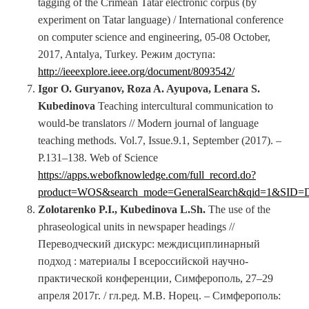
tagging of the Crimean Tatar electronic corpus (by
experiment on Tatar language) / International conference
on computer science and engineering, 05-08 October,
2017, Antalya, Turkey. Режим доступа:
http://ieeexplore.ieee.org/document/8093542/
Igor O. Guryanov, Roza A. Ayupova, Lenara S.
Kubedinova
Teaching intercultural communication to
would-be translators // Modern journal of language
teaching methods. Vol.7, Issue.9.1, September (2017). –
P.131–138. Web of Science
https://apps.webofknowledge.com/full_record.do?
product=WOS&search_mode=GeneralSearch&qid=1&SI
Zolotarenko P.I., Kubedinova L.Sh.
The use of the
phraseological units in newspaper headings //
Переводческий дискурс: междисциплинарный
подход : материалы I всероссийской научно-
практической конференции, Симферополь, 27–29
апреля 2017г. / гл.ред. М.В. Норец. – Симферополь: