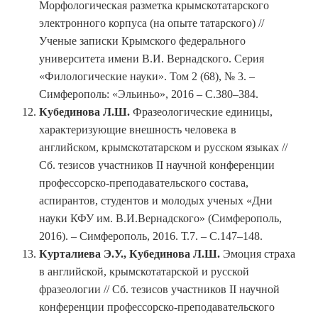
Морфологическая разметка крымскотатарского
электронного корпуса (на опыте татарского) //
Ученые записки Крымского федерального
университета имени В.И. Вернадского. Серия
«Филологические науки». Том 2 (68), № 3. –
Симферополь: «Эльиньо», 2016 – С.380–384.
Кубединова Л.Ш.
Фразеологические единицы,
характеризующие внешность человека в
английском, крымскотатарском и русском языках //
Сб. тезисов участников II научной конференции
профессорско-преподавательского состава,
аспирантов, студентов и молодых ученых «Дни
науки КФУ им. В.И.Вернадского» (Симферополь,
2016). – Симферополь, 2016. Т.7. – С.147–148.
Курталиева Э.У., Кубединова Л.Ш.
Эмоция страха
в английской, крымскотатарской и русской
фразеологии // Сб. тезисов участников II научной
конференции профессорско-преподавательского