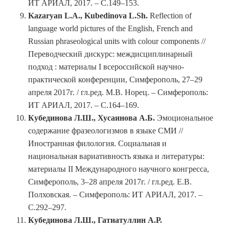
ИТ АРИАЛ, 2017. – С.149–153.
Kazaryan L.A., Kubedinova L.Sh.
Reflection of
language world pictures of the English, French and
Russian phraseological units with colour components //
Переводческий дискурс: междисциплинарный
подход : материалы I всероссийской научно-
практической конференции, Симферополь, 27–29
апреля 2017г. / гл.ред. М.В. Норец. – Симферополь:
ИТ АРИАЛ, 2017. – С.164–169.
Кубединова Л.Ш., Хусаинова А.Б.
Эмоциональное
содержание фразеологизмов в языке СМИ //
Иностранная филология. Социальная и
национальная вариативность языка и литературы:
материалы II Международного научного конгресса,
Симферополь, 3–28 апреля 2017г. / гл.ред. Е.В.
Полховская. – Симферополь: ИТ АРИАЛ, 2017. –
С.292–297.
Кубединова Л.Ш., Гатиатуллин А.Р.