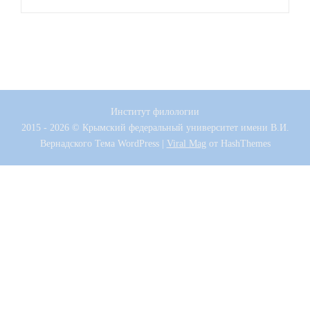
Институт филологии
2015 - 2026 © Крымский федеральный университет имени В.И.
Вернадского
Тема WordPress
|
Viral Mag
от HashThemes