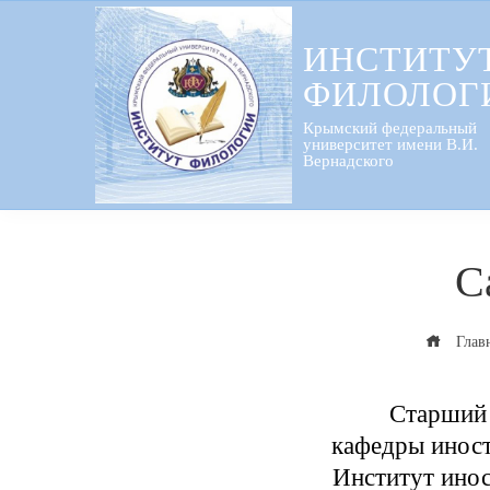
Перейти
к
ИНСТИТУ
содержанию
ФИЛОЛОГ
Крымский федеральный
университет имени В.И.
Вернадского
С
Глав
Старший 
кафедры инос
Институт ино