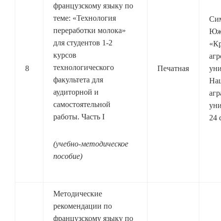
французскому языку по
теме: «Технология
Си
переработки молока»
Юж
для студентов 1-2
«К
курсов
агр
технологического
8
Печатная
уни
факультета для
На
аудиторной и
агр
самостоятельной
уни
работы. Часть I
24 
(учебно-методическое
пособие)
Методические
рекомендации по
французскому языку по