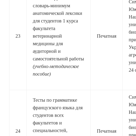
Си
словарь-минимум
Юж
анатомической лексики
На
для студентов 1 курса
уни
факультета
био
23
ветеринарной
Печатная
при
медицины для
Ук
аудиторной и
агр
самостоятельной работы
уни
(учебно-методическое
24 
пособие)
Си
Тесты по грамматике
Юж
французского языка для
На
студентов всех
уни
факультетов и
био
специальностей,
24
Печатная
при