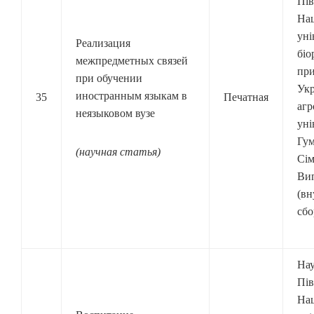
Пів
Нац
уні
Реализация
біо
межпредметных связей
при
при обучении
Ук
иностранным языкам в
35
Печатная
агр
неязыковом вузе
уні
Гум
(научная статья)
Сім
Вип
(вн
сбо
Нау
Пів
Нац