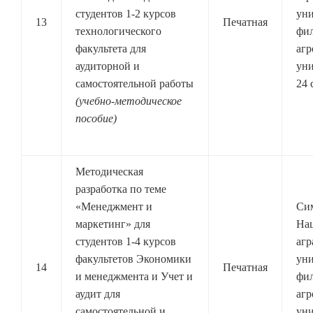
студентов 1-2 курсов
ун
13
Печатная
технологического
фи
факультета для
агр
аудиторной и
уни
самостоятельной работы
24 
(учебно-методическое
пособие)
Методическая
разработка по теме
«Менеджмент и
Си
маркетинг» для
На
студентов 1-4 курсов
аг
факультетов Экономики
ун
14
Печатная
и менеджмента и Учет и
фи
аудит для
агр
самостоятельной и
уни