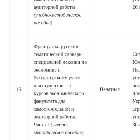
аудиторной работы
26 
(учебно-методическое
пособие)
Французско-русский
тематический словарь
Си
специальной лексики по
Юж
экономике и
На
бухгалтерскому учету
уни
для студентов 1-5
био
15
Печатная
курсов экономического
при
факультета для
Ук
самостоятельной и
агр
аудиторной работы.
уни
Часть 1
(учебно-
36 
методическое пособие)