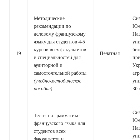
Методические
Си
рекомендации по
Юж
деловому французскому
На
языку для студентов 4-5
уни
курсов всех факультетов
био
19
Печатная
и специальностей для
при
аудиторной и
Ук
самостоятельной работы
агр
(учебно-методическое
уни
пособие)
30 
Си
Тесты по грамматике
Юж
французского языка для
На
студентов всех
уни
факультетов и