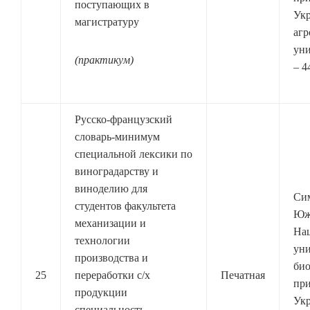
поступающих в
Ук
магистратуру
агр
уни
(практикум)
– 4
Русско-французский
словарь-минимум
специальной лексики по
виноградарству и
виноделию для
Си
студентов факультета
Юж
механизации и
На
технологии
уни
производства и
био
25
переработки с/х
Печатная
при
продукции
Ук
специальность