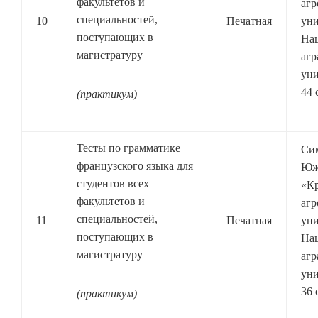
факультетов и
агр
специальностей,
10
Печатная
уни
поступающих в
На
магистратуру
агр
уни
44 
(практикум)
Тесты по грамматике
Си
французского языка для
Юж
студентов всех
«К
факультетов и
агр
специальностей,
11
Печатная
уни
поступающих в
На
магистратуру
агр
уни
36 
(практикум)