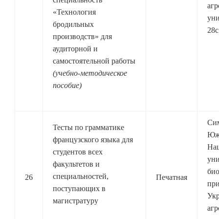
агр
«Технология
уни
бродильных
28с
производств» для
аудиторной и
самостоятельной работы
(учебно-методическое
пособие)
Си
Тесты по грамматике
Юж
французского языка для
На
студентов всех
уни
факультетов и
био
специальностей,
26
Печатная
при
поступающих в
Ук
магистратуру
агр