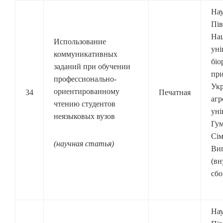
Нау
Пів
Нац
Использование
уні
коммуникативных
біо
заданий при обучении
при
профессионально-
Ук
ориентированному
34
Печатная
агр
чтению студентов
уні
неязыковых вузов
Гум
Сім
(научная статья)
Вип
(вн
сбо
Нау