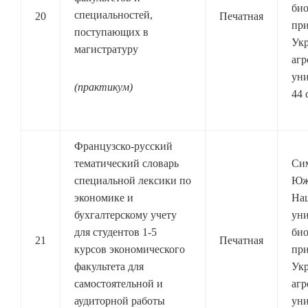
био
специальностей,
20
Печатная
при
поступающих в
Ук
магистратуру
агр
уни
(практикум)
44 
Французско-русский
тематический словарь
Си
специальной лексики по
Юж
экономике и
На
бухгалтерскому учету
уни
для студентов 1-5
био
21
Печатная
курсов экономического
при
факультета для
Ук
самостоятельной и
агр
аудиторной работы
уни