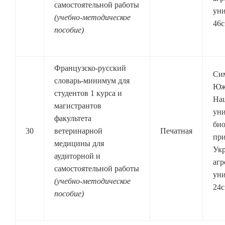
самостоятельной работы
уни
(учебно-методическое
46с
пособие)
Французско-русский
Си
словарь-минимум для
Юж
студентов 1 курса и
На
магистрантов
уни
факультета
био
30
ветеринарной
Печатная
при
медицины для
Ук
аудиторной и
агр
самостоятельной работы
уни
(учебно-методическое
24с
пособие)