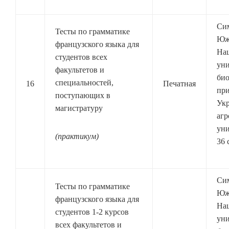
Си
Тесты по грамматике
Юж
французского языка для
На
студентов всех
уни
факультетов и
био
специальностей,
16
Печатная
при
поступающих в
Ук
магистратуру
агр
уни
(практикум)
36 
Си
Тесты по грамматике
Юж
французского языка для
На
студентов 1-2 курсов
уни
всех факультетов и