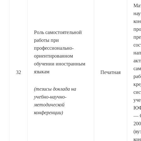
Мат
нау
ко
про
Роль самостоятельной
пре
работы при
сос
профессионально-
нап
ориентированном
акт
обучении иностранным
сам
языкам
32
Печатная
раб
кре
(тезис
ы доклада на
сис
учебно-научно-
уче
методической
ЮФ
конференции)
— 
200
(ву
кон