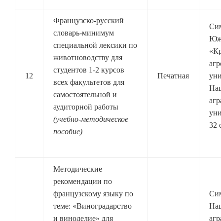
Французско-русский
Си
словарь-минимум
Юж
специальной лексики по
«К
животноводству для
агр
студентов 1-2 курсов
12
Печатная
уни
всех факультетов для
На
самостоятельной и
агр
аудиторной работы
уни
(учебно-методическое
32 
пособие)
Методические
рекомендации по
французскому языку по
Си
теме: «Виноградарство
На
и виноделие» для
аг