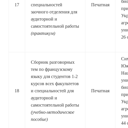
био
17
специальностей
Печатная
при
заочного отделения для
Ук
аудиторной и
агр
самостоятельной работы
уни
(практикум)
26 
Си
Сборник разговорных
Юж
тем по французскому
На
языку для студентов 1-2
уни
курсов всех факультетов
био
18
и специальностей для
Печатная
при
аудиторной и
Ук
самостоятельной работы
агр
(учебно-методическое
уни
пособие)
44 