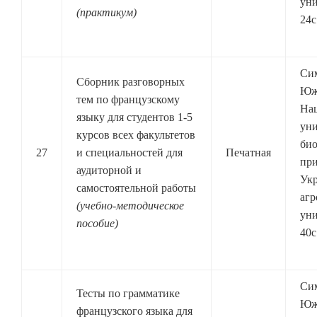
уни
(практикум)
24с
Си
Сборник разговорных
Юж
тем по французскому
На
языку для студентов 1-5
уни
курсов всех факультетов
био
27
и специальностей для
Печатная
при
аудиторной и
Ук
самостоятельной работы
агр
(учебно-методическое
уни
пособие)
40с
Си
Тесты по грамматике
Юж
французского языка для