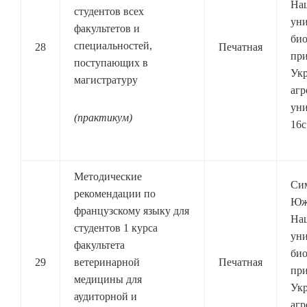
На
студентов всех
уни
факультетов и
био
специальностей,
28
Печатная
при
поступающих в
Ук
магистратуру
агр
уни
(практикум)
16с
Методические
Си
рекомендации по
Юж
французскому языку для
На
студентов 1 курса
уни
факультета
био
29
ветеринарной
Печатная
при
медицины для
Ук
аудиторной и
агр