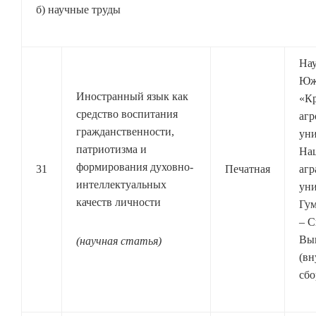
б) научные труды
На
Юж
Иностранный язык как
«К
средство воспитания
агр
гражданственности,
уни
патриотизма и
На
формирования духовно-
31
Печатная
агр
интеллектуальных
уни
качеств личности
Гум
– С
Вып
(научная статья)
(вн
сбо