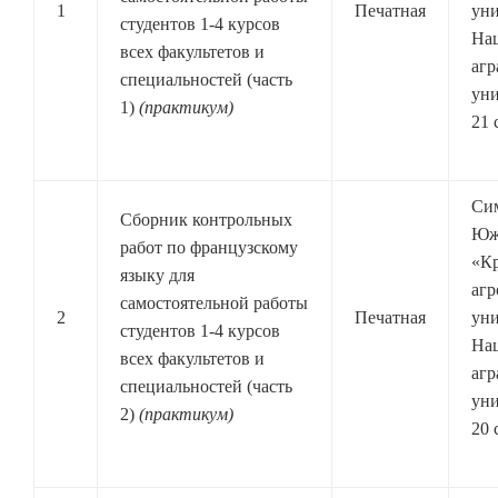
1
Печатная
уни
студентов 1-4 курсов
На
всех факультетов и
агр
специальностей (часть
уни
1)
(практикум)
21 
Си
Сборник контрольных
Юж
работ по французскому
«К
языку для
агр
самостоятельной работы
2
Печатная
уни
студентов 1-4 курсов
На
всех факультетов и
агр
специальностей (часть
уни
2)
(практикум)
20 