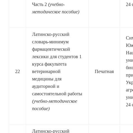
Часть 2
(учебно-
24 
методическое пособие)
Латинско-русский
Си
словарь-минимум
Юж
фармацевтической
На
лексики для студентов 1
уни
курса факультета
био
22
ветеринарной
Печатная
при
медицины для
Ук
аудиторной и
агр
самостоятельной работы
уни
(учебно-методическое
24 
пособие)
Латинско-русский