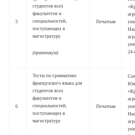
студентов всех
«К
факультетов и
агр
специальностей,
5
Печатная
уни
поступающих в
На
магистратуру
агр
уни
24 
(практикум)
Тесты по грамматике
Си
французского языка для
Юж
студентов всех
«К
факультетов и
агр
специальностей,
6
Печатная
уни
поступающих в
На
магистратуру
агр
уни