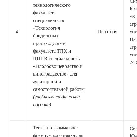
Си
технологического
Юж
факультета
«К
специальность
агр
«Технология
4
Печатная
уни
бродильных
На
производств» и
агр
факультета ТПХ и
уни
ПППВ специальность
24 
«Плодоовощеводство и
виноградарство» для
аудиторной и
самостоятельной работы
(учебно-методическое
пособие)
Тесты по грамматике
Си
французского языка для
Юж