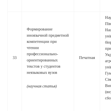
Нау
Пів
Формирование
Нац
иноязычной предметной
уні
компетенции при
біо
чтении
при
профессионально-
Ук
33
Печатная
ориентированных
агр
текстов у студентов
уні
неязыковых вузов
Гум
Сім
Вип
(научная статья)
(вн
сбо