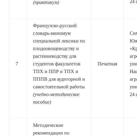
24 
(практикум)
Французско-русский
словарь-минимум
Си
специальной лексики по
Юж
плодоовощеводству и
«К
растениеводству для
агр
7
студентов факультетов
Печатная
уни
ТПХ и ППР и ТПХ и
На
ПППВ для аудиторной и
агр
самостоятельной работы
уни
(учебно-методическое
24 
пособие)
Методические
рекомендации по