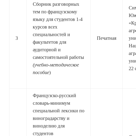
Сборник разговорных
Си
тем по французскому
Юж
языку для студентов 1-4
«К
курсов всех
агр
специальностей и
3
Печатная
уни
факультетов для
На
аудиторной и
агр
самостоятельной работы
уни
(учебно-методическое
22 
пособие
)
Французско-русский
словарь-минимум
специальной лексики по
виноградарству и
виноделию для
студентов