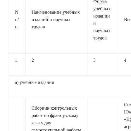
Форма
учебных
N
Наименование учебных
изданий
п/
изданий и научных
Вы
и
п
трудов
научных
трудов
1
2
3
4
а) учебные издания
Си
Сборник контрольных
Юж
работ по французскому
«К
языку для
агр
самостоятельной работы