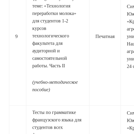
теме: «Технология
Си
переработки молока»
Юж
для студентов 1-2
«К
курсов
агр
технологического
9
Печатная
уни
факультета для
На
аудиторной и
агр
самостоятельной
уни
работы. Часть II
24 
(учебно-методическое
пособие)
Тесты по грамматике
Си
французского языка для
Юж
студентов всех
«К