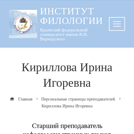
Перейти
ИНСТИТУТ
к
ФИЛОЛОГИИ
содержанию
Крымский федеральный
университет имени В.И.
Вернадского
Кириллова Ирина
Игоревна
Главная
Персональные страницы преподавателей
Кириллова Ирина Игоревна
Старший преподаватель