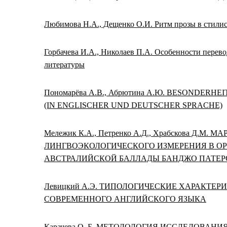
Любимова Н.А., Дещенко О.И. Ритм прозы в стилис
Горбачева И.А., Николаев П.А. Особенности перево
литературы
Пономарёва А.В., Абрютина А.Ю. BESONDERH
(IN ENGLISCHER UND DEUTSCHER SPRACHE)
Мележик К.А., Петренко А.Д., Храбскова Д.
ЛИНГВОЭКОЛОГИЧЕСКОГО ИЗМЕРЕНИЯ В ОР
АВСТРАЛИЙСКОЙ БАЛЛАДЫ БАНДЖО ПАТЕР
Левицкий А.Э. ТИПОЛОГИЧЕСКИЕ ХАРАКТ
СОВРЕМЕННОГО АНГЛИЙСКОГО ЯЗЫКА
Карачева О. Б. МЕТОДОЛОГИЯ ИССЛЕДОВАН