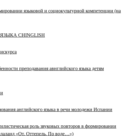
рмировании языковой и социокультурной компетенции (на
 ЯЗЫКА CHINGLISH
дискурса
енности преподавания авнглийского языка детям
ии
зования английского языка в речи молодежи Испании
илистическая роль звуковых повторов в формировании
елаланд «От. Оттепель. По воде…»)