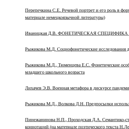
Перепечкина С.Е. Речевой портрет и его роль в фо
материале немецкоязычной литературы)
Иваницкая Д.В. ФОНЕТИЧЕСКАЯ СПЕЦИФИКА
Рыжикова М.Д. Социофонетические исследования 
Рыжикова М.Д., Тюменцева Е.С. Фонетические особ
младшего школьного возраста
Лихачев Э.В. Военная метафора в дискурсе пандем
Рыжикова М.Д., Волкова Д.Н. Предпосылки исполь
Пинежанинова Н.П., Проходская Д.А. Семантико-ст
коннотаций (на материале поэтического текста Н.Д