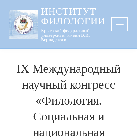
Перейти
ИНСТИТУТ
к
ФИЛОЛОГИИ
содержанию
Крымский федеральный
университет имени В.И.
Вернадского
IX Международный
научный конгресс
«Филология.
Социальная и
национальная