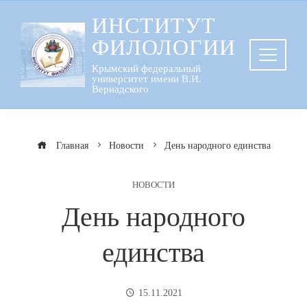
Перейти
ИНСТИТУТ
к
ФИЛОЛОГИИ
содержанию
Крымский федеральный
университет имени В.И.
Вернадского
Главная
Новости
День народного единства
НОВОСТИ
День народного
единства
15.11.2021