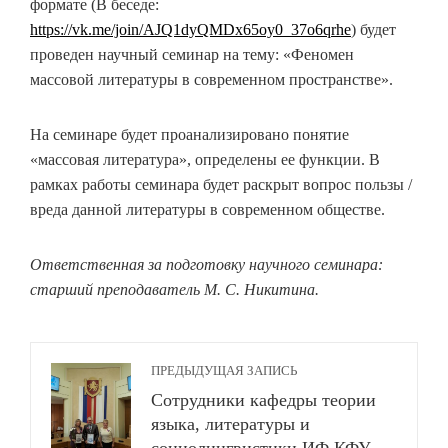
формате (В беседе:
https://vk.me/join/AJQ1dyQMDx65oy0_37o6qrhe
) будет
проведен научный семинар на тему: «Феномен
массовой литературы в современном пространстве».
На семинаре будет проанализировано понятие
«массовая литература», определены ее функции. В
рамках работы семинара будет раскрыт вопрос пользы /
вреда данной литературы в современном обществе.
Ответственная за подготовку научного семинара:
старший преподаватель М. С. Никитина.
ПРЕДЫДУЩАЯ ЗАПИСЬ
Сотрудники кафедры теории
языка, литературы и
социолингвистики ИФ КФУ