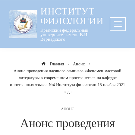
Перейти
ИНСТИТУТ
к
ФИЛОЛОГИИ
содержанию
Крымский федеральный
университет имени В.И.
Вернадского
Главная
Анонс
Анонс проведения научного семинара «Феномен массовой
литературы в современном пространстве» на кафедре
иностранных языков №4 Института филологии 15 ноября 2021
года
АНОНС
Анонс проведения