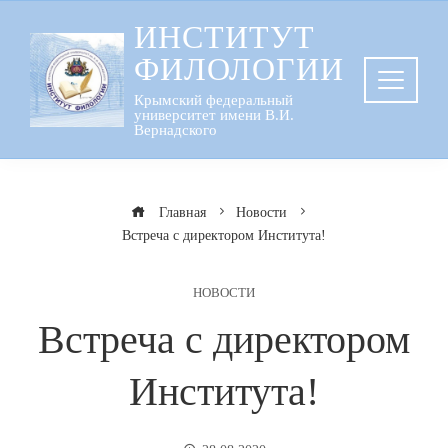
Перейти
ИНСТИТУТ
к
ФИЛОЛОГИИ
содержанию
Крымский федеральный
университет имени В.И.
Вернадского
Главная
Новости
Встреча с директором Института!
НОВОСТИ
Встреча с директором
Института!