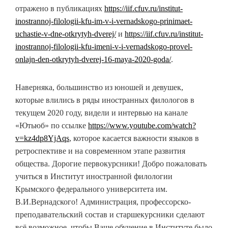
отражено в публикациях
https://iif.cfuv.ru/institut-
inostrannoj-filologii-kfu-im-v-i-vernadskogo-prinimaet-
uchastie-v-dne-otkrytyh-dverej/
и
https://iif.cfuv.ru/institut-
inostrannoj-filologii-kfu-imeni-v-i-vernadskogo-provel-
onlajn-den-otkrytyh-dverej-16-maya-2020-goda/
.
Наверняка, большинство из юношей и девушек,
которые влились в ряды иностранных филологов в
текущем 2020 году, видели и интервью на канале
«Ютьюб» по ссылке
https://www.youtube.com/watch?
v=kz4dp8YjAqs
, которое касается важности языков в
ретроспективе и на современном этапе развития
общества. Дорогие первокурсники! Добро пожаловать
учиться в Институт иностранной филологии
Крымского федерального университета им.
В.И.Вернадского! Администрация, профессорско-
преподавательский состав и старшекурсники сделают
всё возможное, чтобы Ваше обучение в Институте было