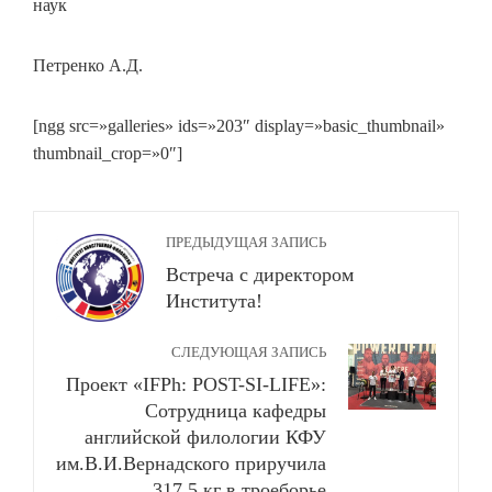
наук
Петренко А.Д.
[ngg src=»galleries» ids=»203″ display=»basic_thumbnail»
thumbnail_crop=»0″]
ПРЕДЫДУЩАЯ ЗАПИСЬ
Встреча с директором
Института!
СЛЕДУЮЩАЯ ЗАПИСЬ
Проект «IFPh: POST-SI-LIFE»:
Сотрудница кафедры
английской филологии КФУ
им.В.И.Вернадского приручила
317,5 кг в троеборье