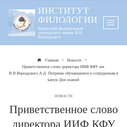
Перейти
ИНСТИТУТ
к
ФИЛОЛОГИИ
содержанию
Крымский федеральный
университет имени В.И.
Вернадского
Главная
Новости
Приветственное слово директора ИИФ КФУ им.
В.И.Вернадского А.Д. Петренко обучающимся и сотрудникам в
канун Дня знаний
НОВОСТИ
Приветственное слово
директора ИИФ КФУ