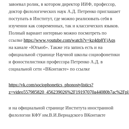
завоевал ролик, в котором директор ИИФ, профессор,
доктор филологических наук А.Д. Петренко приглашает
поступать в Институт, где можно реализовать себя в
изучении как современных, так и классических языков.
Полный вариант интервью можно посмотреть по
ссылке
https://www.youtube.com/watch?v=kz4dp8YjAqs
на канале «Ютьюб». Также эта запись есть и на
официальной странице Научной школы социофонетики
и фоностилистики профессора Петренко А.Д. в
социальной сети «ВКонтакте» по ссылке
https://vk.com/sociophonetics_phonostylistics?
z=video557985820_456239026%2F19197070a44080b7ac%2Fpl
и на официальной странице Института иностранной
филологии КФУ им.В.И.Вернадского ВКонтакте