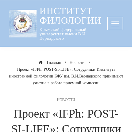
Перейти
ИНСТИТУТ
к
ФИЛОЛОГИИ
содержанию
Крымский федеральный
университет имени В.И.
Вернадского
Главная
Новости
Проект «IFPh: POST-SI-LIFE»: Сотрудники Института
иностранной филологии КФУ им. В.И.Вернадского принимают
участие в работе приемной комиссии
НОВОСТИ
Проект «IFPh: POST-
SI-LIFE»: Сотрудники