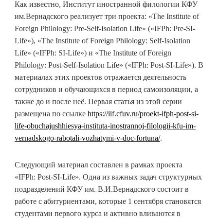
Как известно, Институт иностранной филологии КФУ
им.Вернадского реализует три проекта: «The Institute of
Foreign Philology: Pre-Self-Isolation Life» («IFPh: Pre-SI-
Life»), «The Institute of Foreign Philology: Self-Isolation
Life» («IFPh: SI-Life») и «The Institute of Foreign
Philology: Post-Self-Isolation Life» («IFPh: Post-SI-Life»). В
материалах этих проектов отражается деятельность
сотрудников и обучающихся в период самоизоляции, а
также до и после неё. Первая статья из этой серии
размещена по ссылке
https://iif.cfuv.ru/proekt-ifph-post-si-
life-obuchajushhiesya-instituta-inostrannoj-filologii-kfu-im-
vernadskogo-rabotali-vozhatymi-v-doc-fortuna/
.
Следующий материал составлен в рамках проекта
«IFPh: Post-SI-Life». Одна из важных задач структурных
подразделений КФУ им. В.И.Вернадского состоит в
работе с абитуриентами, которые 1 сентября становятся
студентами первого курса и активно вливаются в