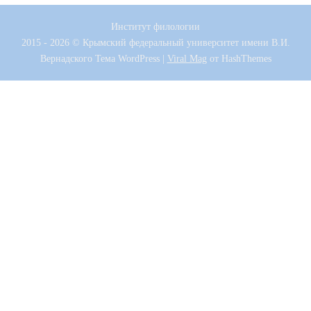
Институт филологии
2015 - 2026 © Крымский федеральный университет имени В.И.
Вернадского
Тема WordPress
|
Viral Mag
от HashThemes