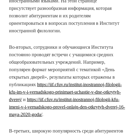
иностранными языками. На этой странице
присутствует разнообразная информация, которая
позволит абитуриентам и их родителям
ориентироваться в вопросах поступления в Институт
иностранной филологии.
Во-вторых, сотрудники и обучающиеся Института
постоянно проводят встречи с учащимися средних
общеобразовательных учреждений. Например,
популярен формат мероприятий с тематикой «День
открытых дверей», результаты которых отражены в
публикациях
https://iif.cfuv.ru/institut-inostrannoj-filologii-
kfu-im-v-i-vernadskogo-prinimaet-uchastie-v-dne-otkrytyh-
dverej/
и
https://iif.cfuv.ru/institut-inostrannoj-filologii-kfu-
imeni-v-i-vernadskogo-provel-onlajn-den-otkrytyh-dverej-16-
maya-2020-goda/
.
В-третьих, широкую популярность среди абитуриентов