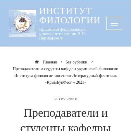
Перейти
ИНСТИТУТ
к
ФИЛОЛОГИИ
содержанию
Крымский федеральный
университет имени В.И.
Вернадского
Главная
Без рубрики
Преподаватели и студенты кафедры украинской филологии
Института филологии посетили Литературный фестиваль
«КрымБукФест – 2021»
БЕЗ РУБРИКИ
Преподаватели и
студенты кафедры