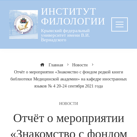
Перейти
ИНСТИТУТ
к
ФИЛОЛОГИИ
содержанию
Крымский федеральный
университет имени В.И.
Вернадского
Главная
Новости
Отчёт о мероприятии «Знакомство с фондом редкой книги
библиотеки Медицинской академии» на кафедре иностранных
языков № 4 20-24 сентября 2021 года
НОВОСТИ
Отчёт о мероприятии
«Знакомство с фондом