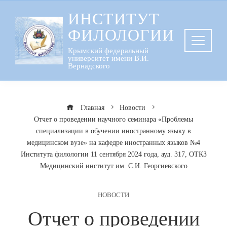
Перейти
ИНСТИТУТ
к
ФИЛОЛОГИИ
содержанию
Крымский федеральный
университет имени В.И.
Вернадского
Главная
Новости
Отчет о проведении научного семинара «Проблемы
специализации в обучении иностранному языку в
медицинском вузе» на кафедре иностранных языков №4
Института филологии 11 сентября 2024 года, ауд. 317, ОТКЗ
Медицинский институт им. С.И. Георгиевского
НОВОСТИ
Отчет о проведении