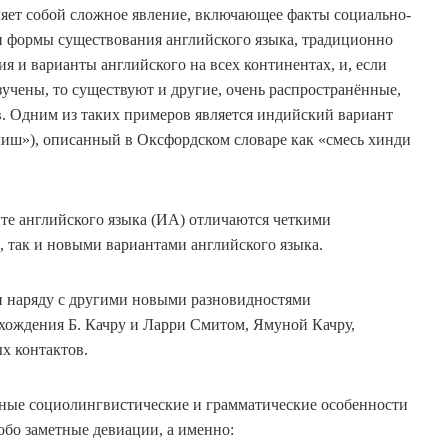
яет собой сложное явление, включающее факты социально-
 и формы существования английского языка, традиционно
 и варианты английского на всех континентах, и, если
зучены, то существуют и другие, очень распространённые,
в. Одним из таких примеров является индийский вариант
глиш»), описанный в Оксфордском словаре как «смесь хинди
те английского языка (ИА) отличаются четкими
, так и новыми вариантами английского языка.
н наряду с другими новыми разновидностями
хождения Б. Качру и Ларри Смитом, Ямуной Качру,
х контактов.
ные социолингвистические и грамматические особенности
обо заметные девиации, а именно: