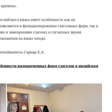
м времени.
нглийского языка имеет особенности как на
проявляются в функционировании глагольных форм, так и
ями и замещениями гласных и согласных звуков
изношения на языке хинди.
реподаватель Сирица Е.А.
бенности видовременных форм глаголов в индийском