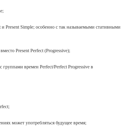
e;
ast и Present Simple; особенно с так называемыми стативными
есто Present Perfect (Progressive);
 группами времен Perfect/Perfect Progressive в
fect;
ниях может употребляться будущее время;