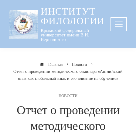
Перейти
ИНСТИТУТ
к
ФИЛОЛОГИИ
содержанию
Крымский федеральный
университет имени В.И.
Вернадского
Главная
Новости
Отчет о проведении методического семинара «Английский
язык как глобальный язык и его влияние на обучение»
НОВОСТИ
Отчет о проведении
методического