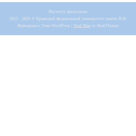
Институт филологии
2015 - 2026 © Крымский федеральный университет имени В.И.
Вернадского
Тема WordPress
|
Viral Mag
от HashThemes