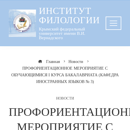
Перейти
ИНСТИТУТ
к
ФИЛОЛОГИИ
содержанию
Крымский федеральный
университет имени В.И.
Вернадского
Главная
Новости
ПРОФОРИЕНТАЦИОННОЕ МЕРОПРИЯТИЕ С
ОБУЧАЮЩИМИСЯ I КУРСА БАКАЛАВРИАТА (КАФЕДРА
ИНОСТРАННЫХ ЯЗЫКОВ № 3)
НОВОСТИ
ПРОФОРИЕНТАЦИОН
МЕРОПРИЯТИЕ С