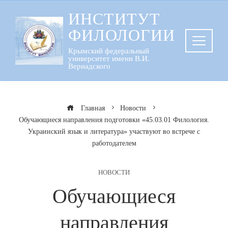
Перейти
ИНСТИТУТ
к
ФИЛОЛОГИИ
содержанию
Крымский федеральный
университет имени В.И.
Вернадского
Главная
Новости
Обучающиеся направления подготовки «45.03.01 Филология.
Украинский язык и литература» участвуют во встрече с
работодателем
НОВОСТИ
Обучающиеся
направления