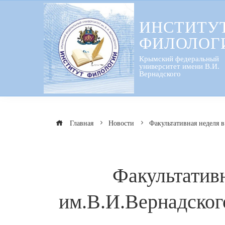
Перейти
к
ИНСТИТУ
содержанию
ФИЛОЛОГ
Крымский федеральный
университет имени В.И.
Вернадского
Главная
Новости
Факультативная неделя 
Факультатив
им.В.И.Вернадског