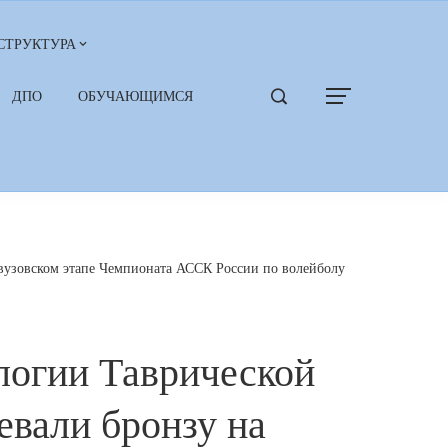
СТРУКТУРА
ДПО
ОБУЧАЮЩИМСЯ
вузовском этапе Чемпионата АССК России по волейболу
логии Таврической
евали бронзу на