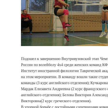
Подошел к завершению Внутривузовский этап Чемп
России по волейболу 4х4 среди женских команд КФ
Институт иностранной филологии Таврической ака
на этом мероприятии. В команду вошли такие студ
команды (3 курс английского отделения); Кучкарова
Мардак Елизавета Андреевна (2 курс французского 
английского отделения); Белова Виктория Александр
Викторовна(2 курс греческого отделения).
В упорной борьбе с достойными соперницами кома