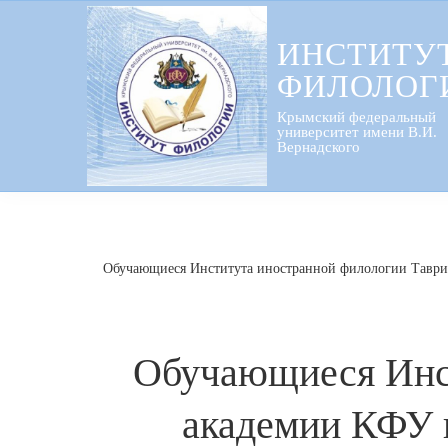
Перейти
к
ИНСТИТУ
содержанию
ФИЛОЛОГ
Крымский федеральный
университет имени В.И.
Вернадского
Обучающиеся Института иностранной филологии Таврич
Обучающиеся Инст
академии КФУ и