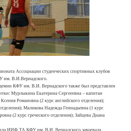
ионата Ассоциации студенческих спортивных клубов
У им. В.И.Вернадского.
демии КФУ им. В.И. Вернадского также был представлен
ентки: Мурлыкина Екатерина Сергееевна – капитан
 Ксения Романовна (2 курс английского отделения);
отделения); Маликова Надежда Геннадьевна (1 курс
овна (2 курс греческого отделения); Зайцева Диана
нда ИИФ ТА КФУ им. В.И. Вернадского завоевала