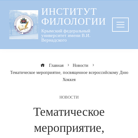
Перейти
ИНСТИТУТ
к
ФИЛОЛОГИИ
содержанию
Крымский федеральный
университет имени В.И.
Вернадского
Главная
Новости
Тематическое мероприятие, посвященное всероссийскому Дню
Хоккея
НОВОСТИ
Тематическое
мероприятие,