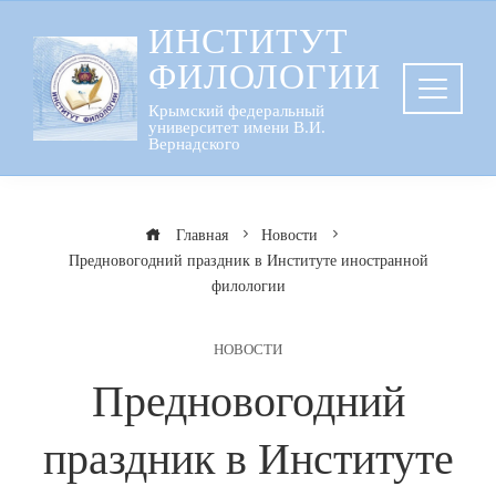
Перейти
ИНСТИТУТ
к
ФИЛОЛОГИИ
содержанию
Крымский федеральный
университет имени В.И.
Вернадского
Главная
Новости
Предновогодний праздник в Институте иностранной
филологии
НОВОСТИ
Предновогодний
праздник в Институте