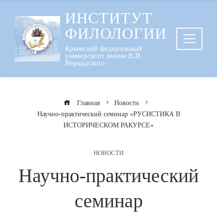
Перейти
ИНСТИТУТ
к
ФИЛОЛОГИИ
содержанию
Крымский федеральный
университет имени В.И.
Вернадского
Главная
Новости
Научно-практический семинар «РУСИСТИКА В
ИСТОРИЧЕСКОМ РАКУРСЕ»
НОВОСТИ
Научно-практический
семинар