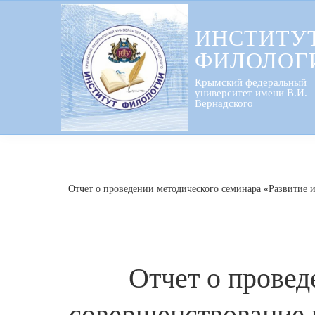
Перейти
к
ИНСТИТУ
содержанию
ФИЛОЛОГ
Крымский федеральный
университет имени В.И.
Вернадского
Отчет о проведении методического семинара «Развитие 
Отчет о провед
совершенствование 