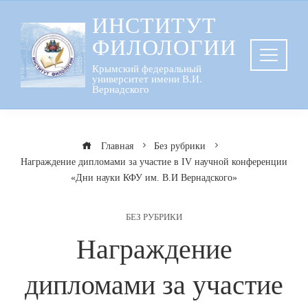
Перейти
ИНСТИТУТ
к
ФИЛОЛОГИИ
содержанию
Крымский федеральный
университет имени В.И.
Вернадского
Главная
Без рубрики
Награждение дипломами за участие в IV научной конференции
«Дни науки КФУ им. В.И Вернадского»
БЕЗ РУБРИКИ
Награждение
дипломами за участие