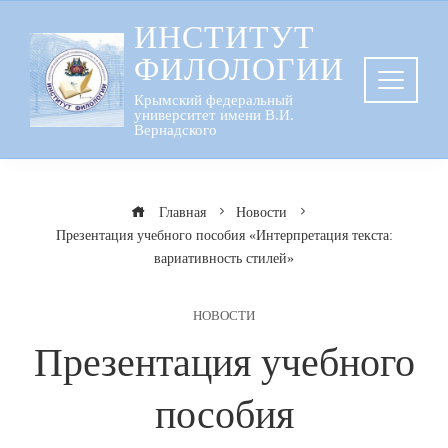
Перейти
ИНСТИТУТ
к
ФИЛОЛОГИИ
содержанию
Крымский федеральный
университет имени В.И.
Вернадского
Главная
Новости
Презентация учебного пособия «Интерпретация текста:
вариативность стилей»
НОВОСТИ
Презентация учебного
пособия