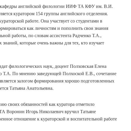
нт кафедры английской филологии ИИФ ТА КФУ им. В.И.
ляется куратором 154 группы английского отделения.
ураторской работе. Она участвует со студентами в
рмироваться как личностям и пополнить свои знания
ьной работы, по словам ассистента Радченко Т.А.,
наний, которые очень важны для тех, кто изучает
дат филологических наук, доцент Полховская Елена
о Т.А. По мнению заведующей Полхоской Е.В., сочетание
 является залогом формирования хорошо подготовленных
ется Татьяна Анатольевна.
нию своих обязанностей как куратора отметило
 ТА Воронин Игорь Николаевич вручил Татьяне
твенное отношение к кураторской и воспитательной работе