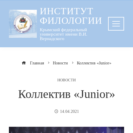
Перейти
ИНСТИТУТ
к
ФИЛОЛОГИИ
содержанию
Крымский федеральный
университет имени В.И.
Вернадского
Главная
Новости
Коллектив «Junior»
НОВОСТИ
Коллектив «Junior»
14.04.2021