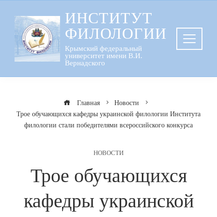
Перейти
ИНСТИТУТ
к
ФИЛОЛОГИИ
содержанию
Крымский федеральный
университет имени В.И.
Вернадского
Главная
Новости
Трое обучающихся кафедры украинской филологии Института
филологии стали победителями всероссийского конкурса
НОВОСТИ
Трое обучающихся
кафедры украинской