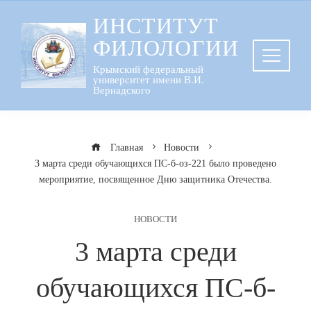
Перейти
ИНСТИТУТ
к
ФИЛОЛОГИИ
содержанию
Крымский федеральный
университет имени В.И.
Вернадского
Главная
Новости
3 марта среди обучающихся ПС-б-оз-221 было проведено
мероприятие, посвященное Дню защитника Отечества.
НОВОСТИ
3 марта среди
обучающихся ПС-б-