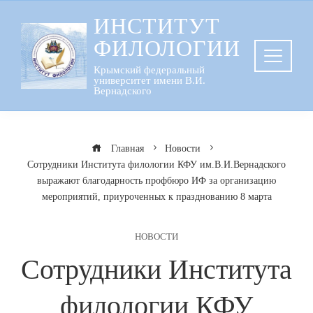
Перейти
ИНСТИТУТ
к
ФИЛОЛОГИИ
содержанию
Крымский федеральный
университет имени В.И.
Вернадского
Главная
Новости
Сотрудники Института филологии КФУ им.В.И.Вернадского
выражают благодарность профбюро ИФ за организацию
мероприятий, приуроченных к празднованию 8 марта
НОВОСТИ
Сотрудники Института
филологии КФУ