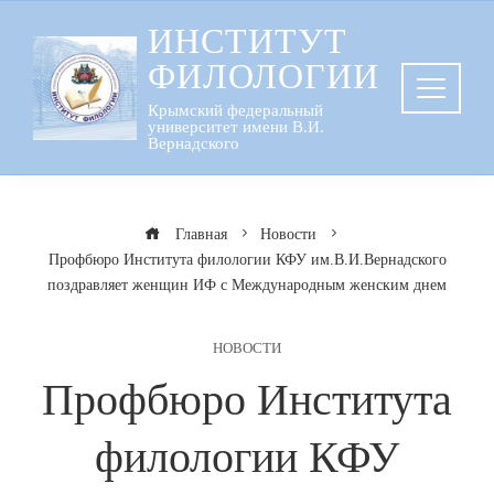
Перейти
ИНСТИТУТ
к
ФИЛОЛОГИИ
содержанию
Крымский федеральный
университет имени В.И.
Вернадского
Главная
Новости
Профбюро Института филологии КФУ им.В.И.Вернадского
поздравляет женщин ИФ с Международным женским днем
НОВОСТИ
Профбюро Института
филологии КФУ