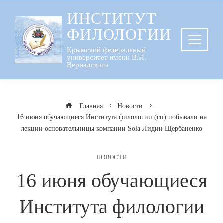
Перейти
ИНСТИТУТ
к
ФИЛОЛОГИИ
содержанию
Крымский федеральный
университет имени В.И.
Вернадского
Главная
Новости
16 июня обучающиеся Института филологии (сп) побывали на
лекции основательницы компании Sola Лидии Щербаненко
НОВОСТИ
16 июня обучающиеся
Института филологии