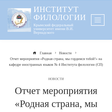
Перейти
ИНСТИТУТ
к
ФИЛОЛОГИИ
содержанию
Крымский федеральный
университет имени В.И.
Вернадского
Главная
Новости
Отчет мероприятия «Родная страна, мы гордимся тобой!» на
кафедре иностранных языков № 4 Института филологии (СП)
НОВОСТИ
Отчет мероприятия
«Родная страна, мы