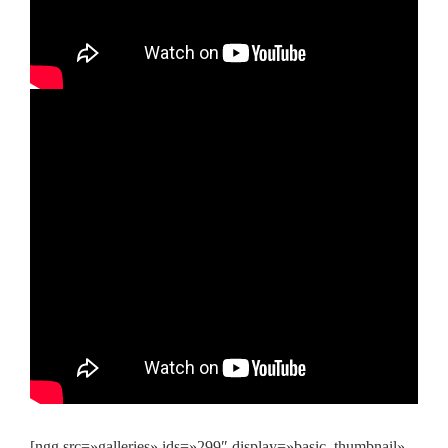
[ngg src=»galleries» ids=»299″ display=»basic_thumbnail»