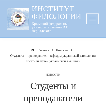
Перейти
ИНСТИТУТ
к
ФИЛОЛОГИИ
содержанию
Крымский федеральный
университет имени В.И.
Вернадского
Главная
Новости
Студенты и преподаватели кафедры украинской филологии
посетили музей украинской вышивки
НОВОСТИ
Студенты и
преподаватели