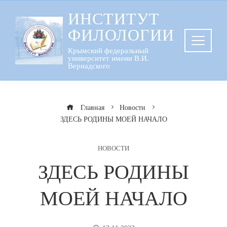
Перейти
ИНСТИТУТ
к
ФИЛОЛОГИИ
содержанию
Крымский федеральный
университет имени В.И.
Вернадского
Главная
Новости
ЗДЕСЬ РОДИНЫ МОЕЙ НАЧАЛО
НОВОСТИ
ЗДЕСЬ РОДИНЫ
МОЕЙ НАЧАЛО