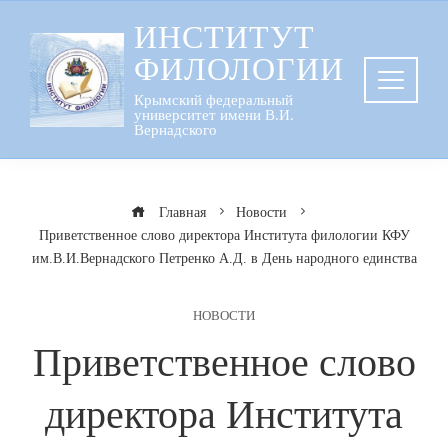
Перейти
ИНСТИТУТ
к
ФИЛОЛОГИИ
содержанию
Крымский федеральный
университет имени В.И.
Вернадского
Главная
Новости
Приветственное слово директора Института филологии КФУ
им.В.И.Вернадского Петренко А.Д. в День народного единства
НОВОСТИ
Приветственное слово
директора Института