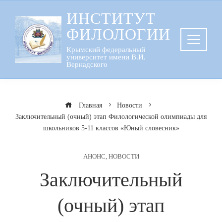
Перейти
ИНСТИТУТ
к
ФИЛОЛОГИИ
содержанию
Крымский федеральный
университет имени В.И.
Вернадского
Главная
Новости
Заключительный (очный) этап Филологической олимпиады для
школьников 5-11 классов «Юный словесник»
АНОНС
,
НОВОСТИ
Заключительный
(очный) этап