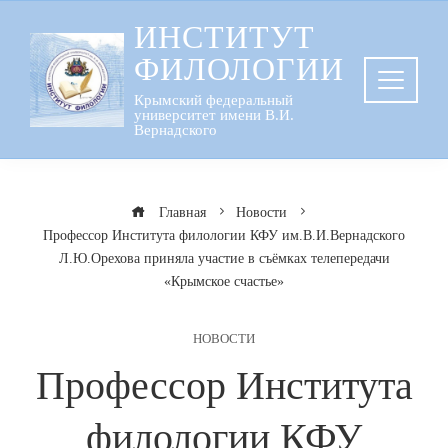
Перейти
ИНСТИТУТ
к
ФИЛОЛОГИИ
содержанию
Крымский федеральный
университет имени В.И.
Вернадского
Главная
Новости
Профессор Института филологии КФУ им.В.И.Вернадского
Л.Ю.Орехова приняла участие в съёмках телепередачи
«Крымское счастье»
НОВОСТИ
Профессор Института
филологии КФУ