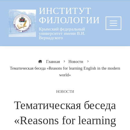
Перейти
ИНСТИТУТ
к
ФИЛОЛОГИИ
содержанию
Крымский федеральный
университет имени В.И.
Вернадского
Главная
Новости
Тематическая беседа «Reasons for learning English in the modern
world»
НОВОСТИ
Тематическая беседа
«Reasons for learning