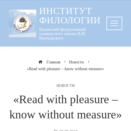
Перейти
ИНСТИТУТ
к
ФИЛОЛОГИИ
содержанию
Крымский федеральный
университет имени В.И.
Вернадского
Главная
Новости
«Read with pleasure – know without measure»
НОВОСТИ
«Read with pleasure –
know without measure»