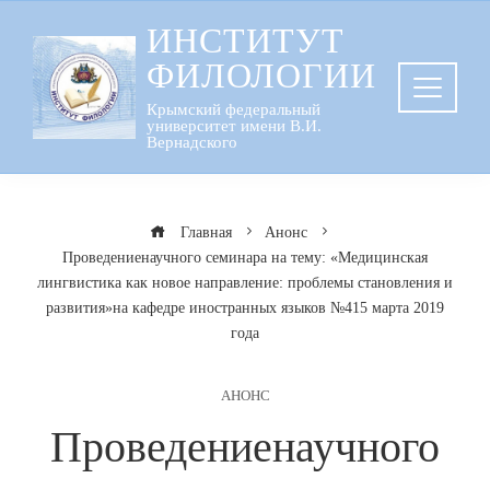
Перейти
ИНСТИТУТ
к
ФИЛОЛОГИИ
содержанию
Крымский федеральный
университет имени В.И.
Вернадского
Главная
Анонс
Проведениенаучного семинара на тему: «Медицинская
лингвистика как новое направление: проблемы становления и
развития»на кафедре иностранных языков №415 марта 2019
года
АНОНС
Проведениенаучного