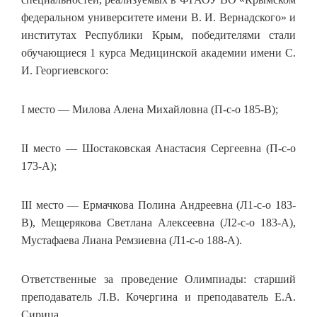
федеральном университете имени В. И. Вернадского» и
институтах Республики Крым, победителями стали
обучающиеся 1 курса Медицинской академии имени С.
И. Георгиевского:
I место — Милова Алена Михайловна (П-с-о 185-В);
II место — Шостаковская Анастасия Сергеевна (П-с-о
173-А);
III место — Ермачкова Полина Андреевна (Л1-с-о 183-
В), Мещерякова Светлана Алексеевна (Л2-с-о 183-А),
Мустафаева Лиана Ремзиевна (Л1-с-о 188-А).
Ответственные за проведение Олимпиады: старший
преподаватель Л.В. Кочергина и преподаватель Е.А.
Сирица.