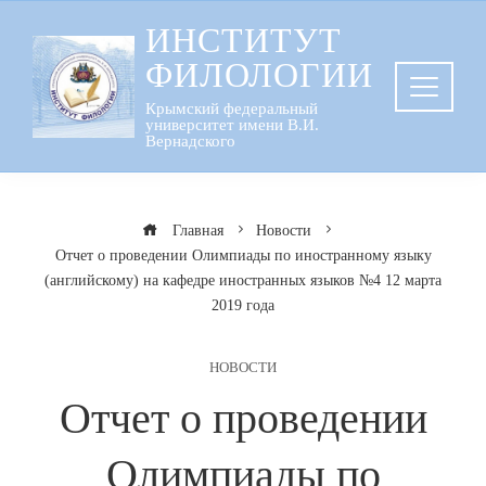
Перейти
ИНСТИТУТ
к
ФИЛОЛОГИИ
содержанию
Крымский федеральный
университет имени В.И.
Вернадского
Главная
Новости
Отчет о проведении Олимпиады по иностранному языку
(английскому) на кафедре иностранных языков №4 12 марта
2019 года
НОВОСТИ
Отчет о проведении
Олимпиады по